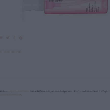
0 komment
értük a
szolgáltatás technikai
üzemeltetője semmilyen felelősséget nem vállal, azokat nem ellenőrzi. Kifogás
delmi tájékoztatóban
.