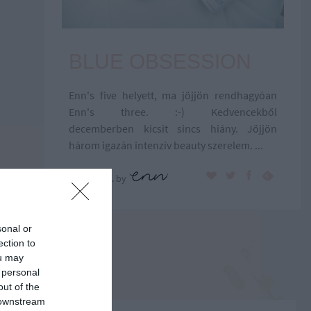
BLUE OBSESSION
Enn's five helyett, ma jöjjön rendhagyóan
Enn's three. :-) Kedvencekből
decemberben kicsit sincs hiány. Jöjjön
három igazán intenzív beauty szerelem. ...
2016.12.14.
by
sonal or
ection to
ou may
 personal
out of the
 downstream