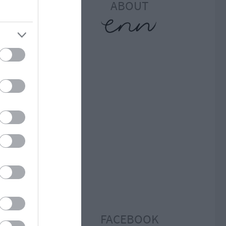
ABOUT
ben
ínű
 Ez
eks
-
 ),
uble
FACEBOOK