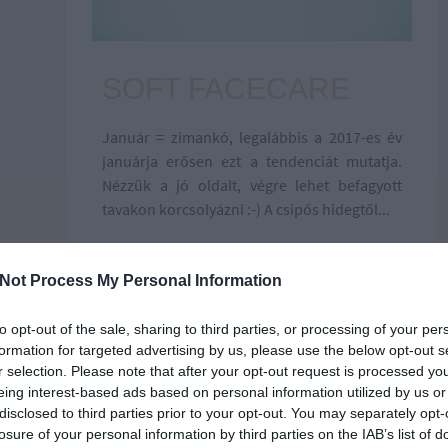
SOFT FACECARE
Január = zimankó, legalábbis a 2017-es év
januárja erősen ezt a tendenciát mutatja.
Nézzük a jó oldalt, végre lehet befagyott
tavakon korcsolyázni :-) A csípős hidegtől...
2017.01.26.
by
Not Process My Personal Information
to opt-out of the sale, sharing to third parties, or processing of your per
formation for targeted advertising by us, please use the below opt-out s
r selection. Please note that after your opt-out request is processed y
eing interest-based ads based on personal information utilized by us or
disclosed to third parties prior to your opt-out. You may separately opt-
losure of your personal information by third parties on the IAB’s list of