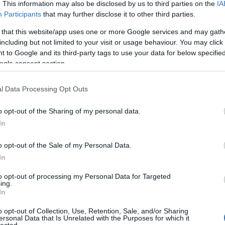
. This information may also be disclosed by us to third parties on the
IA
Participants
that may further disclose it to other third parties.
 that this website/app uses one or more Google services and may gath
including but not limited to your visit or usage behaviour. You may click 
 to Google and its third-party tags to use your data for below specifi
ogle consent section.
l Data Processing Opt Outs
o opt-out of the Sharing of my personal data.
In
o opt-out of the Sale of my Personal Data.
In
to opt-out of processing my Personal Data for Targeted
ing.
EED THESE
In
o opt-out of Collection, Use, Retention, Sale, and/or Sharing
ersonal Data that Is Unrelated with the Purposes for which it
by
•
lected.