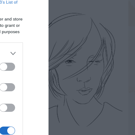
B’s List of
er and store
to grant or
ed purposes