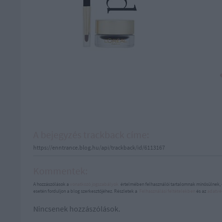
A bejegyzés trackback címe:
https://enntrance.blog.hu/api/trackback/id/6113167
Kommentek:
A hozzászólások a
vonatkozó jogszabályok
értelmében felhasználói tartalomnak minősülnek, 
esetén forduljon a blog szerkesztőjéhez. Részletek a
Felhasználási feltételekben
és az
adatvé
Nincsenek hozzászólások.