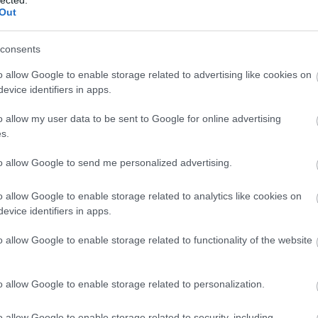
Out
consents
 Ennek a neszeszernek emellett még a színei is tökéletesek <3
r rendelkezem egy párral! Amióta megvan, legszívesebben még eb
o allow Google to enable storage related to advertising like cookies on
evice identifiers in apps.
k gyönyörű pajtásról álmodik...például az alábbiról. :-)
em az eBay-en, remélem még megcsípek egy ilyen bájos arany sz
o allow my user data to be sent to Google for online advertising
s.
beszáradt, most sürgősen egy újra van szükségem, ami krémesebb.
to allow Google to send me personalized advertising.
o allow Google to enable storage related to analytics like cookies on
m az egyik kedven beautybloggerem Hanna bejegyzését a
Foxyche
evice identifiers in apps.
es arcbőrének titka
(thank you Hanna for sharing this secret <3
tökéletesen tisztítja és és előkészíti a bőrt a második körre. ( do
o allow Google to enable storage related to functionality of the website
o allow Google to enable storage related to personalization.
o allow Google to enable storage related to security, including