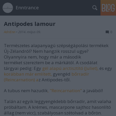
Enntrance
Antipodes lamour
AdriEnn
•
2014. május 09.
0
Természetes alapanyagú szépségápolási termékek
Új-Zélandról? Nem hangzik rosszul ugye?
Olyannyira nem, hogy már a második
terméket
szereztem be
a márkától. A csodálat
tárgyai pedig: Egy
gél alapú arctisztító (Juliet),
és egy
korábban már említett,
gyengéd
bőrradír
(Reincarnation) a
z Antipodes-től.
A tubus nem hazudik
, "Reincarnation"
a javából!
Talán az egyik leggyengédebb bőrradír, amit valaha
próbáltam. A krémes, mascarpone sajthoz hasonlító
állag (nem vicc), szabályosan szétolvad a bőrön.