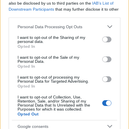
also be disclosed by us to third parties on the
IAB’s List of
Downstream Participants
that may further disclose it to other
third parties.
Please note that this website/app uses one or more Google
Personal Data Processing Opt Outs
services and may gather and store information including but
not limited to your visit or usage behaviour. You may click to
I want to opt-out of the Sharing of my
personal data.
grant or deny consent to Google and its third-party tags to
Opted In
use your data for below specified purposes in below Google
consent section.
I want to opt-out of the Sale of my
Personal Data.
Opted In
I want to opt-out of processing my
Personal Data for Targeted Advertising.
Opted In
I want to opt-out of Collection, Use,
Retention, Sale, and/or Sharing of my
Personal Data that Is Unrelated with the
Purposes for which it was collected.
Opted Out
Google consents