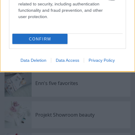
related to security, including authentication
functionality and fraud prevention, and other
user protection.
Ajánlott bejegyzések:
CONFIRM
Lavera bőrfeszesítő kényeztetés
Data Deletion
Data Access
Privacy Policy
Enn's five favorites
Projekt Showroom beauty