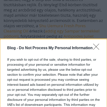
tisztításban rejlik. És tényleg! Első körben tisztítsd
meg az arcbőröd egy olajos, hatékony arctisztítóval,
majd amikor már tökéletesen tiszta, használj egy
könnyedebb kényeztető arclemosót is. Esetemben az
olajos verzióhoz, a
Shu Uemura Fresh Pores
Cleansing Oil
érkezik (
addig egy Sampar termékkel
pótlom)
, folytatásként pedig az
Antipodes Juliet
arctisztítóját
használom, ami mézzel és
kivikivonattal hoz lázba. Persze lehet helyettesíteni
Blog -
Do Not Process My Personal Information
más termékekkel is. A lényeg a kétszeri tisztításban
rejlik. Próbáljátok ki!
If you wish to opt-out of the sale, sharing to third parties, or
processing of your personal or sensitive information for
targeted advertising by us, please use the below opt-out
section to confirm your selection. Please note that after your
opt-out request is processed you may continue seeing
interest-based ads based on personal information utilized by
us or personal information disclosed to third parties prior to
your opt-out. You may separately opt-out of the further
disclosure of your personal information by third parties on the
IAB’s list of downstream participants. This information may