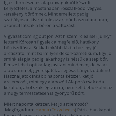
Igazi, természetes alapanyagokból készült
kényeztetés, a mostanában rosszalkodó, vegyes,
-érzékeny bőrömnek. Mindemellett pedig,
szabályosan kivirul tőle az arcbőr használata után,
azonnal látszik a bőrön a változást.
Vigyázat coming out jön. Azt hiszem "cleanser junky"
lettem! Kórosan figyelek a megfelelő, hatékony
bőrtisztításra. Sokkal inkább lázba hoz egy jó
arctisztító, mint bármilyen dekorkozmetikum. Egy jó
smink alapja pedig, akárhogy is nézzük a szép bőr.
Persze lehet optikailag javítani mindenen, de ha az
alap stimmel, gyerekjáték az egész. Lányok odakint!
Használjatok inkább naponta kétszer, két jó
arclemosót, mint egy alapozót! Alapozó csak oda
kerüljön, ahol szükség van rá, nem kell beburkolni az
amúgy természetesen is gyönyörű bőrt.
Miért naponta kétszer,
két jó arclemosót?
Megfogadtam
Hanna
(
Foxycheeks
) Párizsban kapott
tanácsát, hogy a szép bőr titka a kétszeres