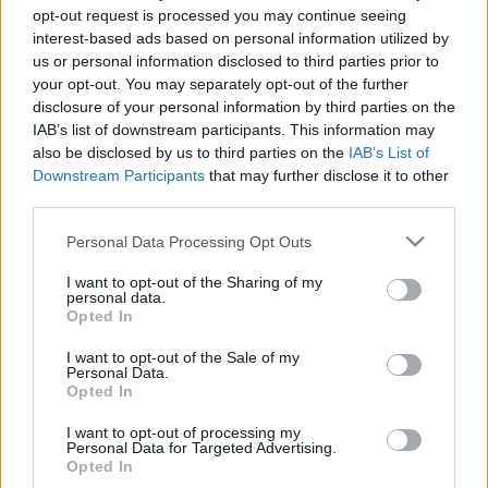
opt-out request is processed you may continue seeing
Laurent szemfestékek
is mesteri egyszerűséggel
interest-based ads based on personal information utilized by
satírozhatóak, akárcsak a
Dior szemfestékek
. I need
us or personal information disclosed to third parties prior to
this!
your opt-out. You may separately opt-out of the further
disclosure of your personal information by third parties on the
4.
Guerlain Fall Collection Écrin 4 Coulueurs
- A
IAB’s list of downstream participants. This information may
Guerlain
dekorkozmetikumai, csak nemrég ejtettek
also be disclosed by us to third parties on the
IAB’s List of
rabul. A legújabb nude színű paletta, több mint
Downstream Participants
that may further disclose it to other
imádat. Ismét "mindenre" gondoltak, ugyanis ez a
third parties.
paletta egy igazi multitalentum. Matt, csillámos,
metál és szatén fényű színt is tartalmaz. Nude színek
Please note that this website/app uses one or more Google
Personal Data Processing Opt Outs
lévén, pedig igazán univerzálisan használható.
services and may gather and store information including but
Tökéletes minden alkalomra.
not limited to your visit or usage behaviour. You may click to
I want to opt-out of the Sharing of my
personal data.
grant or deny consent to Google and its third-party tags to
Opted In
+ RÁADÁS :-)
Mostantól interaktív fotókat is
use your data for below specified purposes in below Google
találhattok majd a blogon. Ha a kurzort fotókra
consent section.
I want to opt-out of the Sale of my
Personal Data.
irányítjátok, apró ikonok (ez esetben szívek) jelennek
Opted In
meg, ahova a termékek elérhetőségét linkeltem most
be nektek. (Mo-ra szállítási ktg nélkül) ENJOY! <3
I want to opt-out of processing my
Personal Data for Targeted Advertising.
Opted In