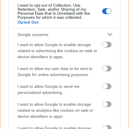
I want to opt-out of Collection, Use,
Kollázs: Enn
Retention, Sale, and/or Sharing of my
Personal Data that Is Unrelated with the
Purposes for which it was collected.
Opted Out
Google consents
Címkék:
szemfesték
guerlain
palettes
makeup
paletta
dr
I want to allow Google to enable storage
hauschka
urban decay
yves saint laurant
related to advertising like cookies on web or
device identifiers in apps.
I want to allow my user data to be sent to
Google for online advertising purposes.
Ajánlott bejegyzések:
I want to allow Google to send me
personalized advertising.
Enn's five favorites
I want to allow Google to enable storage
related to analytics like cookies on web or
device identifiers in apps.
Wishlist May
I want to allow Google to enable storage