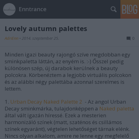
Enntrance
Lovely autumn palettes
AdriEnn
•
2014. szeptember 25.
0
Minden igazi beauty rajongó szíve megdobban egy
sminkpaletta láttán, az enyém is. :-) Ősszel pedig
különösen szép, új darabok kerülnek a beauty
polcokra. Körbenéztem a legjobb virtuális polcokon
és az alábbi négy palettába azonnal szerelmes is
lettem.
1.
Urban Decay Naked Palette 2
- Az angol Urban
Decay sminkmárka, tulajdonképpen a
Naked paletta
által vált igazán híressé. Ezek a mesterien
harmonizáló színek (matt, szaténos és csillámos
színek egyaránt), végtelen lehetőséget tárnak elénk.
Nincs olyan alkalom, amire ne lenne egy megfelelő