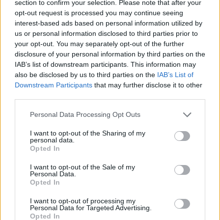
oldaláról, ahol épp (a
leárazott termékekre
is
section to confirm your selection. Please note that after your
opt-out request is processed you may continue seeing
érvényes) 15% kedvezmény jár bármely termék
interest-based ads based on personal information utilized by
vásárlása esetén.
us or personal information disclosed to third parties prior to
your opt-out. You may separately opt-out of the further
A legjobbak drogéria kategóriában:
disclosure of your personal information by third parties on the
IAB’s list of downstream participants. This information may
Rimmel Provocalips Transfer Proof
matt ajakrúzs
also be disclosed by us to third parties on the
IAB’s List of
Downstream Participants
that may further disclose it to other
L'Oréal Paris Glam Shine Stain
fényes ajakrúzs
third parties.
Maybelline SuperStay 24h Lip Color
ajakrúzs
Please note that this website/app uses one or more Google
Personal Data Processing Opt Outs
services and may gather and store information including but
Bourjois Rouge Edition Velvet
matt ajakrúzs
not limited to your visit or usage behaviour. You may click to
I want to opt-out of the Sharing of my
personal data.
grant or deny consent to Google and its third-party tags to
A legjobbak luxus kategóriában:
Opted In
use your data for below specified purposes in below Google
consent section.
I want to opt-out of the Sale of my
Yves Saint Laurant Rouge Pur Couture Glossy Stain
Personal Data.
fényes ajakrúzs
Opted In
Dior Diorific High Fashion
selymes ajakrúzs
I want to opt-out of processing my
Personal Data for Targeted Advertising.
Opted In