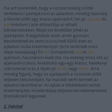
Ha azt szeretnéd, hogy a rúzsod sokáig szinte
sértetlenül pompázzon az ajkaidon, mindig használj
a felvitel előtt egy klassz ajakradírt ( én pl.
ezt
,
ezt
és
ezt
imádom ) ami eltávolítja az elhalt
bőrdarabkákat. Majd ezt követően jöhet az
ajakápoló. A legjobbak azok, amik gyorsan
beszívódnak és nem csücsülnek 6000 évet az
ajkakon nulla eredménnyel. (erre senkinek sincs
ideje manapság) Én
ezt
(iiimádom!),
ezt
és
ezt
ajánlom, használom évek óta. Ha esetleg nincs idő az
ajakradírozásra, kiváltható egy-egy klassz, hatékony
szérummal is ez a lépés pl
ezzel
, vagy
ezzel.
Arra
mindig figyelj, hogy az ajakápoló a rúzsozás előtt
teljesen beszívódjon, ha maradt némi termék az
ajkakon távolítsd el. Az ajkak a tökéletesen tartós
eredményhez mindenképp teljesen termékmentesek
(
tiszták)
kell legyenek.
2. Felvitel