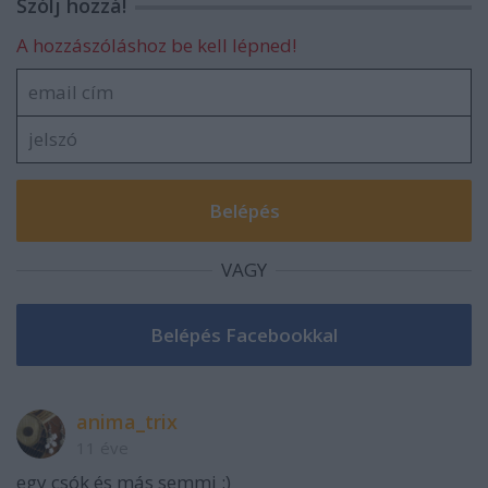
Szólj hozzá!
A hozzászóláshoz be kell lépned!
VAGY
anima_trix
11 éve
egy csók és más semmi :)