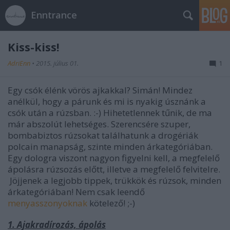
Enntrance
Kiss-kiss!
AdriEnn
•
2015. július 01.
1
Egy csók élénk vörös ajkakkal? Simán! Mindez
anélkül, hogy a párunk és mi is nyakig úsznánk a
csók után a rúzsban. :-) Hihetetlennek tűnik, de ma
már abszolút lehetséges. Szerencsére szuper,
bombabiztos rúzsokat találhatunk a drogériák
polcain manapság, szinte minden árkategóriában.
Egy dologra viszont nagyon figyelni kell, a megfelelő
ápolásra rúzsozás előtt, illetve a megfelelő felvitelre.
Jöjjenek a legjobb tippek, trükkök és rúzsok, minden
árkategóriában! Nem csak leendő
menyasszonyoknak
kötelező! ;-)
1. Ajakradírozás, ápolás