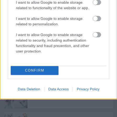
I want to allow Google to enable storage
Fotók
Pinterest
(
here
,
here
,
here
,
here
,
here
,
here
,
related to functionality of the website or app.
here
)
I want to allow Google to enable storage
Kollázs: Enn
related to personalization.
I want to allow Google to enable storage
related to security, including authentication
functionality and fraud prevention, and other
Címkék:
csók
rúzs
tartósrúzsok
longwearlipstick
user protection.
CONFIRM
Ajánlott bejegyzések:
Data Deletion
Data Access
Privacy Policy
Lavera bőrfeszesítő kényeztetés