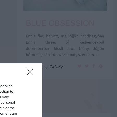
BLUE OBSESSION
Enn's five helyett, ma jöjjön rendhagyóan
Enn's three. :-) Kedvencekből
decemberben kicsit sincs hiány. Jöjjön
három igazán intenzív beauty szerelem. ...
2016.12.14.
by
sonal or
ection to
ou may
 personal
out of the
 downstream