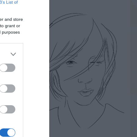
B’s List of
er and store
to grant or
ed purposes