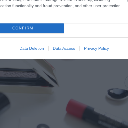
észévé vált! <3 Részletes infók róla
ERRE
!
cation functionality and fraud prevention, and other user protection.
CONFIRM
Data Deletion
Data Access
Privacy Policy