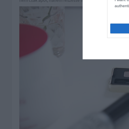
nem csak ápol, hanem feszessé is tesz. A mindennapjaim r
authenti