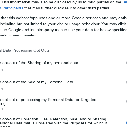
. This information may also be disclosed by us to third parties on the
IA
Participants
that may further disclose it to other third parties.
 that this website/app uses one or more Google services and may gath
including but not limited to your visit or usage behaviour. You may click 
 to Google and its third-party tags to use your data for below specifi
ogle consent section.
l Data Processing Opt Outs
o opt-out of the Sharing of my personal data.
In
o opt-out of the Sale of my Personal Data.
In
to opt-out of processing my Personal Data for Targeted
ing.
WEEKLY FAVORITES
In
o opt-out of Collection, Use, Retention, Sale, and/or Sharing
ersonal Data that Is Unrelated with the Purposes for which it
by
•
lected.