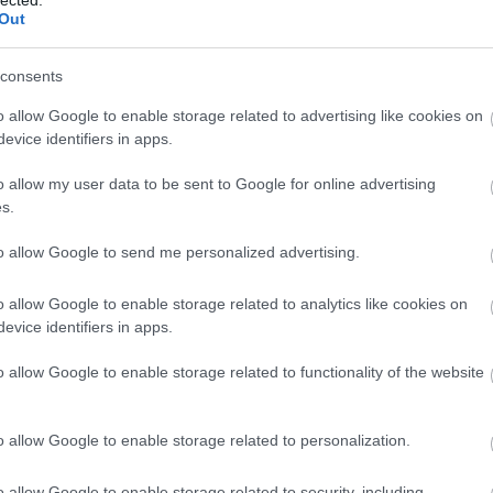
Out
csúztató és egyben ősz köszöntő is. Nem igazán szeretném elenged
consents
ermet, ami mindig kisegít, ha egy kis "ébresztőre" vágyom én, vagy é
o allow Google to enable storage related to advertising like cookies on
en!
evice identifiers in apps.
Nektek, hogy a téli hónapokban még inkább rá vagyok katta
o allow my user data to be sent to Google for online advertising
 részét már mutattam Nektek, néhány csodát levéve. Az egyik ilyen
s.
a (04 Nude). Egy csodás univerzális szín, ami remek hétköznapokra
ttuk a márkától most is mesés. A Douglas, Marionnaud üzletek
to allow Google to send me personalized advertising.
o allow Google to enable storage related to analytics like cookies on
úzs, ami szuper puha és annak ellenére hogy matt, remekül hidrat
evice identifiers in apps.
ható.
o allow Google to enable storage related to functionality of the website
bevalót. Általában a szokatlan, vagányabb (mégis minimál ha
. Most valamiért mégis előkerült egy régi, dámásabb bizsu fülbeva
o allow Google to enable storage related to personalization.
repertoárból a hatékony, tápláló testápolás sem. Ez a Clarins test
o allow Google to enable storage related to security, including