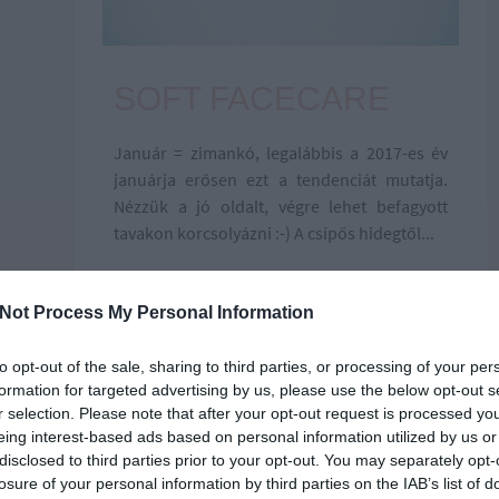
SOFT FACECARE
Január = zimankó, legalábbis a 2017-es év
januárja erősen ezt a tendenciát mutatja.
Nézzük a jó oldalt, végre lehet befagyott
tavakon korcsolyázni :-) A csípős hidegtől...
2017.01.26.
by
Not Process My Personal Information
to opt-out of the sale, sharing to third parties, or processing of your per
formation for targeted advertising by us, please use the below opt-out s
r selection. Please note that after your opt-out request is processed y
eing interest-based ads based on personal information utilized by us or
disclosed to third parties prior to your opt-out. You may separately opt-
losure of your personal information by third parties on the IAB’s list of