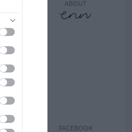
ABOUT
ni a
pp a
nva
 kis
 is.
ben
ál a
ha)
lóm,
krém
FACEBOOK